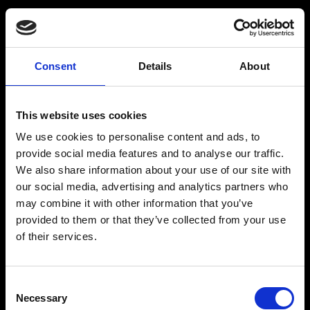
BARMIX
INSPIRATION
Consent
Details
About
Er du over 18 år gammel?
Produkter
Drinksopskrifter
This website uses cookies
Drinks
Alkoholfrie drinks
We use cookies to personalise content and ads, to
JA
NEJ
Kontakt
provide social media features and to analyse our traffic.
We also share information about your use of our site with
our social media, advertising and analytics partners who
may combine it with other information that you’ve
provided to them or that they’ve collected from your use
The Original BARMIX Sirup
of their services.
Accept af ovenstående
Ved at indsende denne formular, accepterer du webstedets cookie og
Vores adresse og oplysninger: Spritfabrikken Danmark ApS, Venusvej 20, 6000 Kolding.
CVR: 10269776
privatpolitik. Hvis du vil vide mere, kan du læse vores
cookie og
privatlivspolitik.
Consent
© 2022-2023 Spritfabrikken Danmark ApS All Rights Reserved. Vi er inspiceret af Miljø-
Necessary
og Fødevareministeriet. Vi er autoriseret af Miljø- og Fødevareministeriet til at sælge
Selection
økologiske produkter.